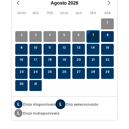
Agosto
2026
DOM
SEG
TER
QUA
QUI
SEX
SÁB
1
7
8
2
3
4
5
6
9
10
11
12
13
14
15
16
17
18
19
20
21
22
23
24
25
26
27
28
29
30
31
L
L
Dias disponíveis
Dia selecionado
L
Dias indisponíveis