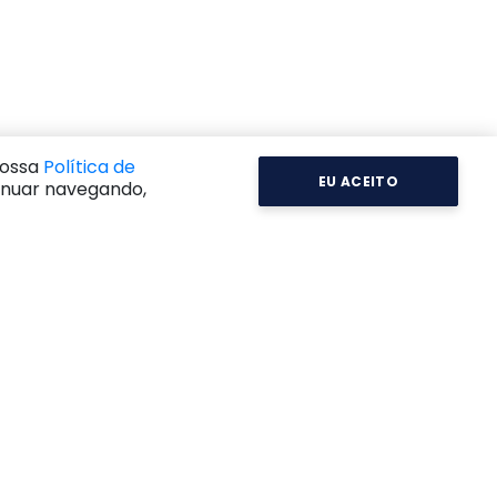
nossa
Política de
EU ACEITO
inuar navegando,