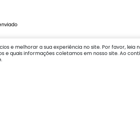
enviado
ios e melhorar a sua experiência no site. Por favor, leia 
da compra?
s e quais informações coletamos em nosso site. Ao cont
 compra.
.
a mínima de
. Não é