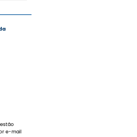
ada
 estão
or e-mail