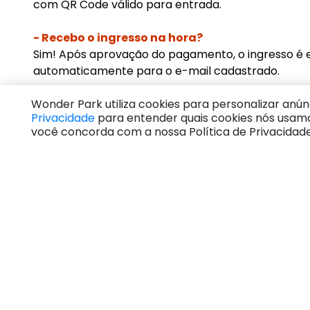
com QR Code válido para entrada.
- Recebo o ingresso na hora?
Sim! Após aprovação do pagamento, o ingresso é 
automaticamente para o e-mail cadastrado.
Wonder Park utiliza cookies para personalizar anúnc
- Tenho que visitar o parque na mesma data 
Privacidade
para entender quais cookies nós usamo
Não! Os ingressos têm validade de 180 dias após a
você concorda com a nossa Política de Privacidade
Compre agora e use quando quiser.
- Quais são as formas de pagamento?
Aceitamos cartões de crédito em até 10x (parcel
R$ 50) e Pix para pagamento rápido e prático.
- Posso apresentar o ingresso no celular?
Sim! Basta mostrar o QR Code recebido por e-mail
necessário imprimir.
Precisa de ajuda?