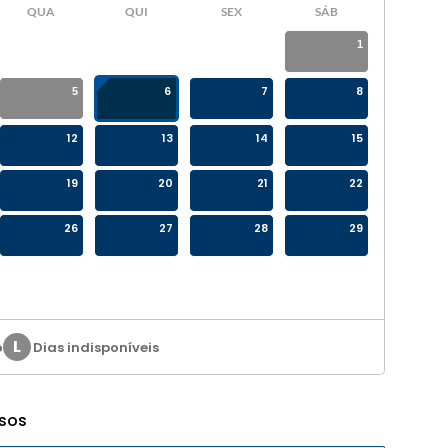
QUA
QUI
SEX
SÁB
1
6
7
8
5
12
13
14
15
19
20
21
22
26
27
28
29
L
o
Dias indisponíveis
ssos