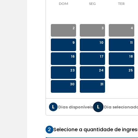
DOM
SEG
TER
2
3
4
9
10
11
16
17
18
23
24
25
30
31
L
L
Dias disponíveis
Dia selecionad
2
Selecione a quantidade de ingre